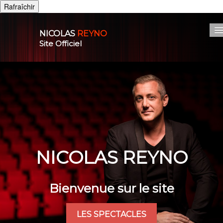
NICOLAS
REYNO
Site Officiel
Accueil
Nos spectacles
L'artiste
Actualité
Photos/Vidéo
▼
NICOLAS
REYNO
Boutique
Bienvenue sur le site
Espace pro
Contact
LES SPECTACLES